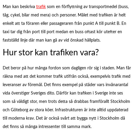
Man kan beskriva
trafik
som en förflyttning av transportmedel (buss,
tåg, cykel, bilar med mera) och personer. Målet med trafiken är helt
enkelt att ta föraren eller passageraren från punkt A till punkt B. En
taxi tar dig från port till port medan en buss oftast kör utefter en
fastställd linje där man kan gå av vid önskad hållplats.
Hur stor kan trafiken vara?
Det beror på hur många fordon som dagligen rör sig i staden. Man får
räkna med att det kommer trafik utifrån också, exempelvis trafik med
leveranser av föremål. Det finns exempel på städer vars invånarantal
vida överstiger Sveriges dito. Därför kan trafiken i Sverige inte ses
som så väldigt stor, men trots detta så drabbas framförallt Stockholm
och Göteborg av stora köer. Infrastrukturen är inte alltid uppdaterad
till moderna krav. Det är också svårt att bygga nytt i Stockholm då
det finns så många intressenter till samma mark.