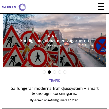
TRAFIK
För dig som jobbar med vägarbeten
By
sandra
TRAFIK
Så fungerar moderna trafikljussystem – smart
teknologi i korsningarna
By
Admin
on
måndag, mars 17, 2025