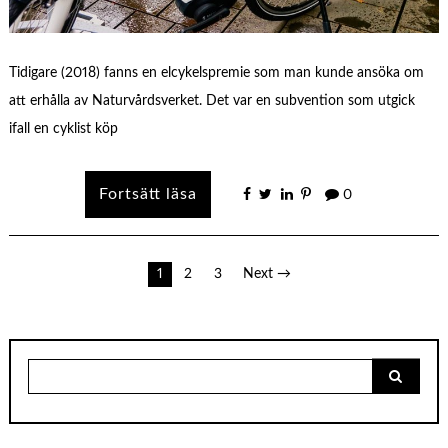
Tidigare (2018) fanns en elcykelspremie som man kunde ansöka om
att erhålla av Naturvårdsverket. Det var en subvention som utgick
ifall en cyklist köp
0
Sidnumrering
1
2
3
Next →
för
inlägg
Search
for: